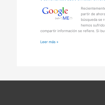
Recientemente
partir de ahor
búsqueda se re
hemos sufrido
compartir información se refiere. Si b
G
Leer más »
o
o
g
l
e
&
r
e
l
=
»