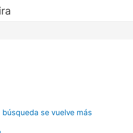
ira
a búsqueda se vuelve más
a