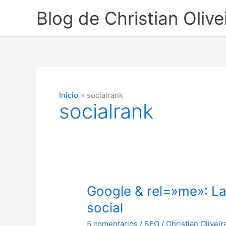
Ir
Blog de Christian Olive
al
contenido
Inicio
socialrank
socialrank
Google & rel=»me»: L
social
5 comentarios
/
SEO
/
Christian Oliveir